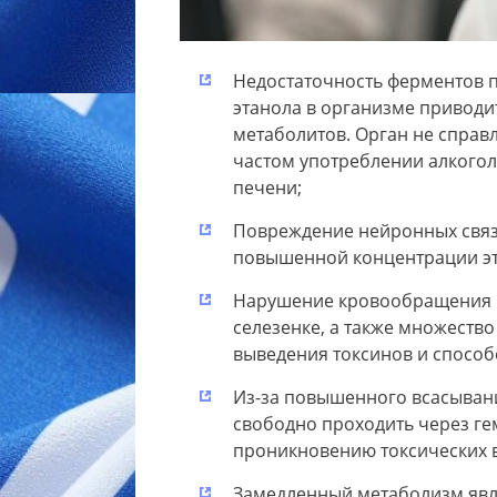
Недостаточность ферментов п
этанола в организме приводи
метаболитов. Орган не справл
частом употреблении алкогол
печени;
Повреждение нейронных связе
повышенной концентрации эти
Нарушение кровообращения и
селезенке, а также множество
выведения токсинов и способ
Из-за повышенного всасывани
свободно проходить через ге
проникновению токсических в
Замедленный метаболизм явл