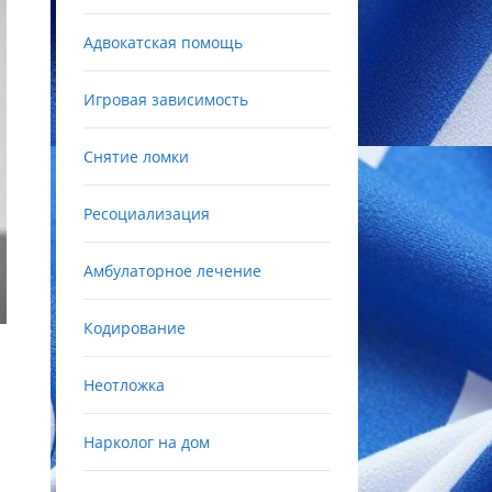
Адвокатская помощь
Игровая зависимость
Снятие ломки
Ресоциализация
Амбулаторное лечение
Кодирование
Неотложка
Нарколог на дом