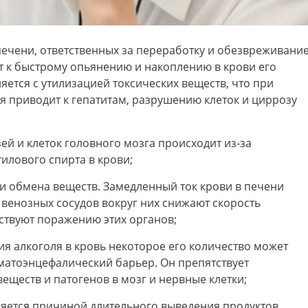
ечени, ответственных за переработку и обезвреживани
т к быстрому опьянению и накоплению в крови его
яется с утилизацией токсических веществ, что при
я приводит к гепатитам, разрушению клеток и циррозу
й и клеток головного мозга происходит из-за
лового спирта в крови;
 обмена веществ. Замедленный ток крови в печени
 венозных сосудов вокруг них снижают скорость
ствуют поражению этих органов;
я алкоголя в кровь некоторое его количество может
матоэнцефалический барьер. Он препятствует
еществ и патогенов в мозг и нервные клетки;
яется причиной длительного выведения продуктов