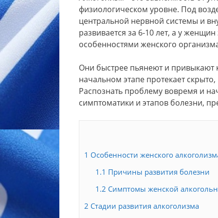
физиологическом уровне. Под возд
центральной нервной системы и вну
развивается за 6-10 лет, а у женщин
особенностями женского организма
Они быстрее пьянеют и привыкают 
начальном этапе протекает скрыто, 
Распознать проблему вовремя и на
симптоматики и этапов болезни, пре
1
Особенности женского алкоголизм
1.1
Причины развития болезни
1.2
Симптомы женской алкогольн
2
Стадии развития алкоголизма