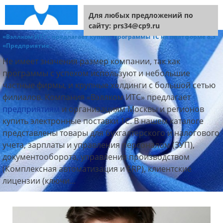
Перейти к содержимому
Меню
Для любых предложений по
сайту: prs34@cp9.ru
«Вэллком ИТС» предлагает купить программы 1С на платформе 8.3
«Предприятие..
Не имеет значения размер компании, так как
программы с успехом используют и небольшие
частные фирмы, и крупные холдинги с большой сетью
филиалов. Компания «Вэллком ИТС» предлагает
предприятиям
и организациям Москвы и регионов
купить электронные поставки 1С. В нашем каталоге
представлены товары для бухгалтерского и налогового
учета, зарплаты и управления персоналом (ЗУП),
документооборота, управления производством
(Комплексная автоматизация и ERP), клиентские
лицензии (ключи...