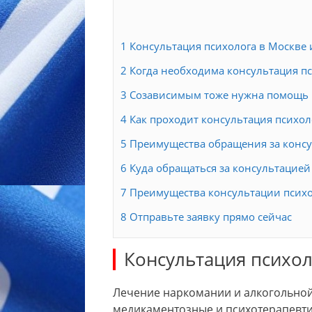
1
Консультация психолога в Москве 
2
Когда необходима консультация п
3
Созависимым тоже нужна помощь 
4
Как проходит консультация психол
5
Преимущества обращения за консу
6
Куда обращаться за консультацией
7
Преимущества консультации психо
8
Отправьте заявку прямо сейчас
Консультация психол
Лечение наркомании и алкогольной
медикаментозные и психотерапевти