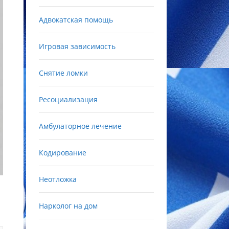
Адвокатская помощь
Игровая зависимость
Снятие ломки
Ресоциализация
Амбулаторное лечение
Кодирование
Неотложка
Нарколог на дом