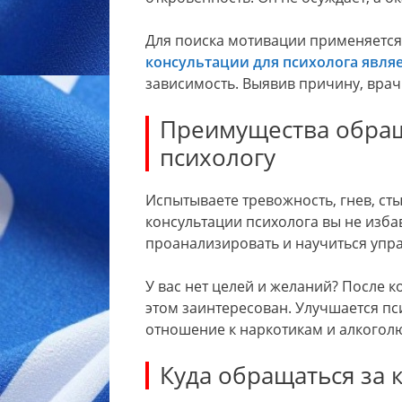
Для поиска мотивации применяется
консультации для психолога явля
зависимость. Выявив причину, врач
Преимущества обращ
психологу
Испытываете тревожность, гнев, ст
консультации психолога вы не избав
проанализировать и научиться упр
У вас нет целей и желаний? После к
этом заинтересован. Улучшается п
отношение к наркотикам и алкогол
Куда обращаться за 