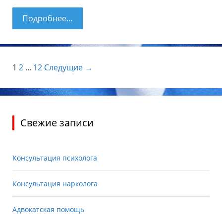
Подробнее…
Лечение грибка ногтей и стоп по
методу доктора Неумывакина
Навигация по записям
1
2
...
12
Следущие →
Свежие записи
Консультация психолога
Консультация нарколога
Адвокатская помощь