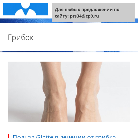
Перейти к содержимому
Меню
Для любых предложений по
сайту: prs34@cp9.ru
Грибок
Польза Glatte в лечении от грибка –