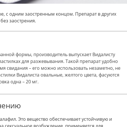
ые, с одним заостренным концом. Препарат в других
без заострения.
анной формы, производитель выпускает Видалисту
 в пастилках для разжевывания. Такой препарат удобно
мя свидания – его можно использовать незаметно, не
астилки Видалиста овальные, желтого цвета, фасуются
овка одна – 20 мг.
нению
алафил. Это вещество обеспечивает устойчивую и
а сексуальное возбуждение, применяется для