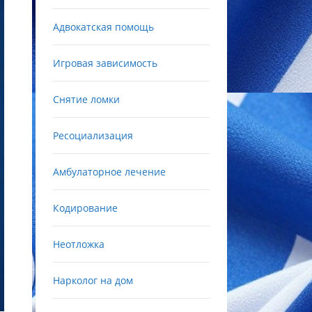
Адвокатская помощь
Игровая зависимость
Снятие ломки
Ресоциализация
Амбулаторное лечение
Кодирование
Неотложка
Нарколог на дом