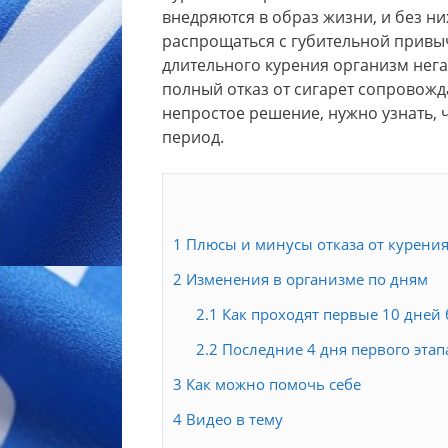
внедряются в образ жизни, и без ни
распрощаться с губительной привычк
длительного курения организм нега
полный отказ от сигарет сопровож
непростое решение, нужно узнать, ч
период.
1
Плюсы и минусы отказа от курени
2
Изменения в организме по дням
2.1
Как проходят первые 10 дней 
2.2
Последние 4 дня первого эта
3
Как можно помочь себе
4
Видео в тему