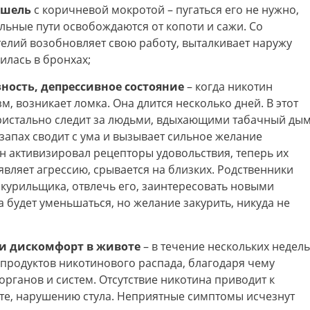
ашель
с коричневой мокротой – пугаться его не нужно,
льные пути освобождаются от копоти и сажи. Со
лий возобновляет свою работу, выталкивает наружу
илась в бронхах;
ность, депрессивное состояние
– когда никотин
м, возникает ломка. Она длится несколько дней. В этот
истально следит за людьми, вдыхающими табачный дым
, запах сводит с ума и вызывает сильное желание
ин активизировал рецепторы удовольствия, теперь их
являет агрессию, срывается на близких. Родственники
урильщика, отвлечь его, заинтересовать новыми
 будет уменьшаться, но желание закурить, никуда не
 и дискомфорт в животе
– в течение нескольких недель
 продуктов никотинового распада, благодаря чему
рганов и систем. Отсутствие никотина приводит к
оте, нарушению стула. Неприятные симптомы исчезнут