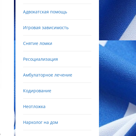
Адвокатская помощь
Игровая зависимость
Снятие ломки
Ресоциализация
Амбулаторное лечение
Кодирование
Неотложка
Нарколог на дом
о