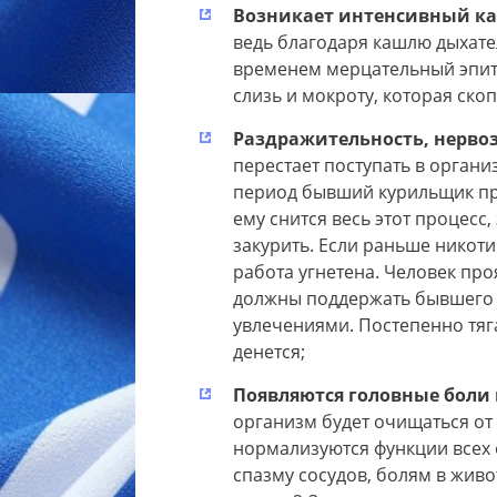
Возникает интенсивный к
ведь благодаря кашлю дыхате
временем мерцательный эпите
слизь и мокроту, которая скоп
Раздражительность, нервоз
перестает поступать в организ
период бывший курильщик пр
ему снится весь этот процесс
закурить. Если раньше никот
работа угнетена. Человек про
должны поддержать бывшего к
увлечениями. Постепенно тяга
денется;
Появляются головные боли
организм будет очищаться от
нормализуются функции всех о
спазму сосудов, болям в жив